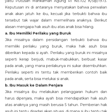
yaitu Putusan Mahkamah Agung RI No.102 K/Sip/1973.
Keputusan ini di antaranya menyatakan bahwa perwalian
anak akan jatuh ke ibu, kecuali jika terbukti bahwa ibu
tersebut tak wajar dalam memelihara anaknya. Berikut
alasan mengapa hak asuh ibu atas anak bisa hilang.
a. Ibu Memiliki Perilaku yang Buruk
Jika misalnya dalam persidangan terbukti bahwa ibu
memiliki perilaku yang buruk, maka hak asuh bisa
diberikan kepada si ayah. Perilaku yang buruk ini misalnya
seperti kerap berjudi, mabuk-mabukkan, berbuat kasar
pada anak, yang mana perilakunya ini sukar disembuhkan.
Perilaku seperti ini tentu tak memberikan contoh baik
pada anak, serta bisa melukai si anak.
b. Ibu Masuk ke Dalam Penjara
Jika misalnya ibu melakukan pelanggaran hukum dan
harus dipenjara, maka ayah bisa mendapatkan hak asuh
atas anaknya yang masih berusia 5 tahun. Pemberian hak
asuh ini tentu disadari akan situasi, di mana si ibu tentu tak