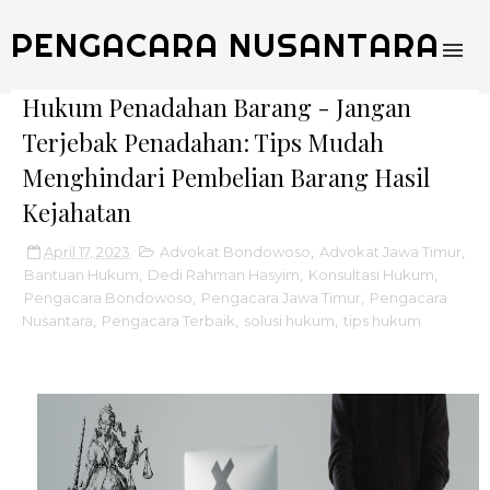
PENGACARA NUSANTARA
Hukum Penadahan Barang - Jangan
Terjebak Penadahan: Tips Mudah
Menghindari Pembelian Barang Hasil
Kejahatan
April 17, 2023
Advokat Bondowoso
,
Advokat Jawa Timur
,
Bantuan Hukum
,
Dedi Rahman Hasyim
,
Konsultasi Hukum
,
Pengacara Bondowoso
,
Pengacara Jawa Timur
,
Pengacara
Nusantara
,
Pengacara Terbaik
,
solusi hukum
,
tips hukum