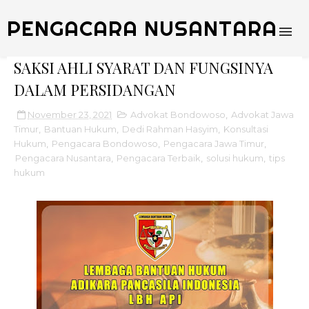
PENGACARA NUSANTARA
SAKSI AHLI SYARAT DAN FUNGSINYA
DALAM PERSIDANGAN
November 23, 2021
Advokat Bondowoso
,
Advokat Jawa
Timur
,
Bantuan Hukum
,
Dedi Rahman Hasyim
,
Konsultasi
Hukum
,
Pengacara Bondowoso
,
Pengacara Jawa Timur
,
Pengacara Nusantara
,
Pengacara Terbaik
,
solusi hukum
,
tips
hukum